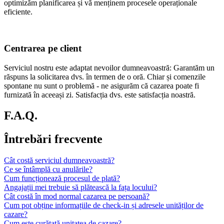
optimizăm planificarea și vă menținem procesele operaționale
eficiente.
Centrarea pe client
Serviciul nostru este adaptat nevoilor dumneavoastră: Garantăm un
răspuns la solicitarea dvs. în termen de o oră. Chiar și comenzile
spontane nu sunt o problemă - ne asigurăm că cazarea poate fi
furnizată în aceeași zi. Satisfacția dvs. este satisfacția noastră.
F.A.Q.
Întrebări frecvente
Cât costă serviciul dumneavoastră?
Ce se întâmplă cu anulările?
Cum funcționează procesul de plată?
Angajații mei trebuie să plătească la fața locului?
Cât costă în mod normal cazarea pe persoană?
Cum pot obține informațiile de check-in și adresele unităților de
cazare?
Cum este curățată unitatea de cazare?