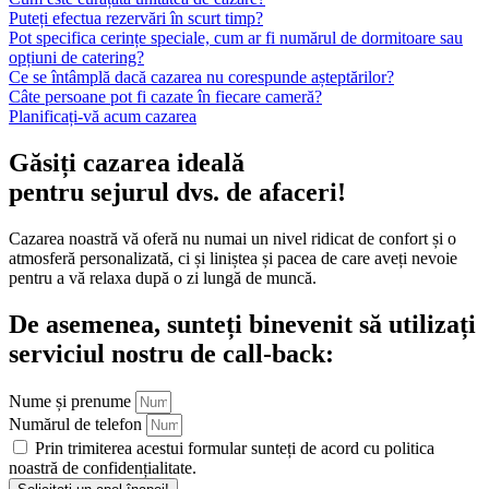
Puteți efectua rezervări în scurt timp?
Pot specifica cerințe speciale, cum ar fi numărul de dormitoare sau
opțiuni de catering?
Ce se întâmplă dacă cazarea nu corespunde așteptărilor?
Câte persoane pot fi cazate în fiecare cameră?
Planificați-vă acum cazarea
Găsiți cazarea ideală
pentru sejurul dvs. de afaceri!
Cazarea noastră vă oferă nu numai un nivel ridicat de confort și o
atmosferă personalizată, ci și liniștea și pacea de care aveți nevoie
pentru a vă relaxa după o zi lungă de muncă.
De asemenea, sunteți binevenit să utilizați
serviciul nostru de call-back:
Nume și prenume
Numărul de telefon
Prin trimiterea acestui formular sunteți de acord cu politica
noastră de confidențialitate.