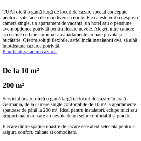
TUAI
oferă o gamă largă de locuri de cazare special concepute
pentru a satisface cele mai diverse cerințe. Fie că este vorba despre o
cameră single, un apartament de vacanță, un hotel sau o pensiune -
avem opțiunea potrivită pentru fiecare nevoie. Alegeți între camere
accesibile cu baie comună sau apartamente cu baie privată și
bucătărie. Oferim soluții flexibile, astfel încât instalatorii dvs. să aibă
întotdeauna cazarea potrivită.
Planificați-vă acum cazarea
De la 10 m²
200 m²
Serviciul nostru oferă o gamă largă de locuri de cazare în toată
Germania, de la camere single confortabile de 10 m² la apartamente
spațioase de până la 200 m². Ideal pentru instalatori, echipe mici sau
grupuri mai mari care au nevoie de un sejur confortabil și practic.
Fiecare dintre spațiile noastre de cazare este atent selectată pentru a
asigura confort, calitate și comoditate.