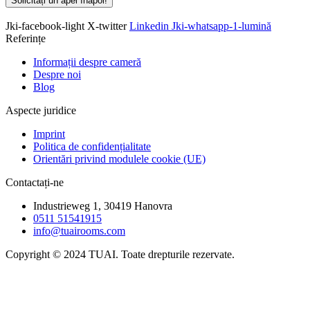
Solicitați un apel înapoi!
Jki-facebook-light
X-twitter
Linkedin
Jki-whatsapp-1-lumină
Referințe
Informații despre cameră
Despre noi
Blog
Aspecte juridice
Imprint
Politica de confidențialitate
Orientări privind modulele cookie (UE)
Contactați-ne
Industrieweg 1, 30419 Hanovra
0511 51541915
info@tuairooms.com
Copyright © 2024 TUAI. Toate drepturile rezervate.