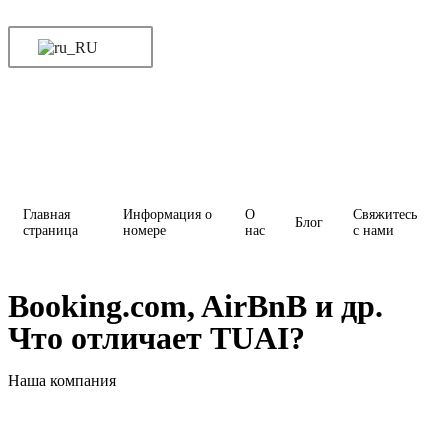
Главная
Информация о
О
Свяжитесь
Блог
страница
номере
нас
с нами
Booking.com, AirBnB и др.
Что отличает TUAI?
Наша компания